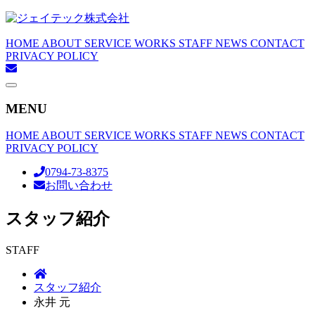
HOME
ABOUT
SERVICE
WORKS
STAFF
NEWS
CONTACT
PRIVACY POLICY
メ
ニ
MENU
ュ
ー
HOME
ABOUT
SERVICE
WORKS
STAFF
NEWS
CONTACT
PRIVACY POLICY
0794-73-8375
お問い合わせ
スタッフ紹介
STAFF
スタッフ紹介
永井 元