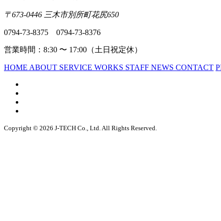
〒673-0446 三木市別所町花尻650
0794-73-8375
0794-73-8376
営業時間：8:30 〜 17:00（土日祝定休）
HOME
ABOUT
SERVICE
WORKS
STAFF
NEWS
CONTACT
P
Copyright © 2026 J-TECH Co., Ltd. All Rights Reserved.