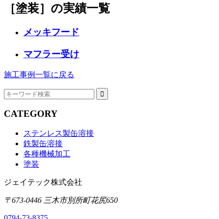
［塗装］
の実績一覧
メッキフード
マフラー受け
施工事例一覧に戻る
CATEGORY
ステンレス製缶溶接
鉄製缶溶接
各種機械加工
塗装
ジェイテック株式会社
〒673-0446 三木市別所町花尻650
0794-73-8375